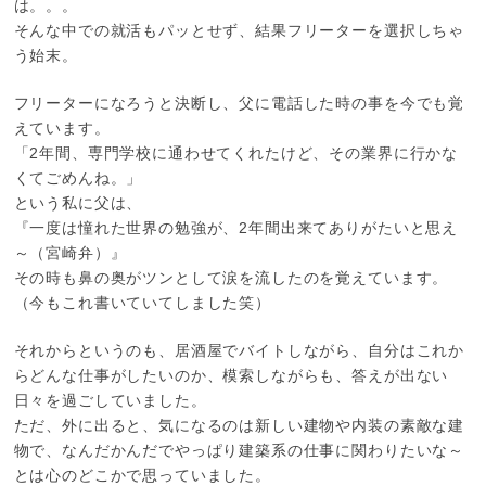
は。。。
そんな中での就活もパッとせず、結果フリーターを選択しちゃ
う始末。
フリーターになろうと決断し、父に電話した時の事を今でも覚
えています。
「2年間、専門学校に通わせてくれたけど、その業界に行かな
くてごめんね。」
という私に父は、
『一度は憧れた世界の勉強が、2年間出来てありがたいと思え
～（宮崎弁）』
その時も鼻の奥がツンとして涙を流したのを覚えています。
（今もこれ書いていてしました笑）
それからというのも、居酒屋でバイトしながら、自分はこれか
らどんな仕事がしたいのか、模索しながらも、答えが出ない
日々を過ごしていました。
ただ、外に出ると、気になるのは新しい建物や内装の素敵な建
物で、なんだかんだでやっぱり建築系の仕事に関わりたいな～
とは心のどこかで思っていました。