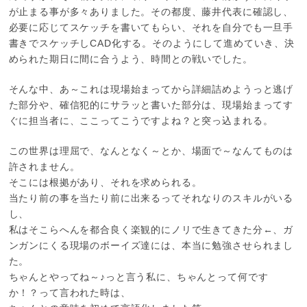
が止まる事が多々ありました。その都度、藤井代表に確認し、
必要に応じてスケッチを書いてもらい、それを自分でも一旦手
書きでスケッチしCAD化する。そのようにして進めていき、決
められた期日に間に合うよう、時間との戦いでした。
そんな中、あ～これは現場始まってから詳細詰めようっと逃げ
た部分や、確信犯的にサラッと書いた部分は、現場始まってす
ぐに担当者に、ここってこうですよね？と突っ込まれる。
この世界は理屈で、なんとなく～とか、場面で～なんてものは
許されません。
そこには根拠があり、それを求められる。
当たり前の事を当たり前に出来るってそれなりのスキルがいる
し、
私はそこらへんを都合良く楽観的にノリで生きてきた分←、ガ
ンガンにくる現場のボーイズ達には、本当に勉強させられまし
た。
ちゃんとやってね～♪っと言う私に、ちゃんとって何です
か！？って言われた時は、