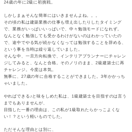
24歳の年に2級に初挑戦。
しかしまぁそんな簡単にはいきませんよね。。。
その頃の私は建築業務の仕事も増え出したりしたタイミング
で、業務がいっぱいいっぱいで、中々勉強モードになれず。
なんとなく勉強しても受かるわけがないのはわかっていたの
で、途中でやる気が続かなくなっては勉強することを辞める、
という事を当時は繰り返していました。
そんな中、一旦方向転換で、インテリアプランナーにチャレン
ジしてみると、なんと合格。そのノリのまま、2級建築士に再
チャレンジ。今度は本気。
無事に、27歳の年に合格することができました。3年かかっち
ゃいました。
やればできる♪と味をしめた私は、1級建築士を目指すのは言う
までもありませんが、
目指した一番の理由は、この私が1級取れたらかっこよくな
い！？という軽いものでした。
ただそんな理由とは別に、