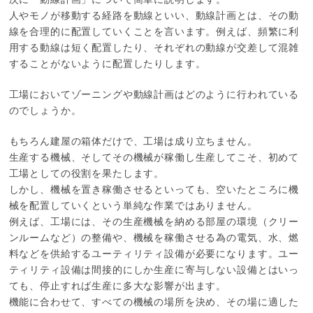
人やモノが移動する経路を動線といい、動線計画とは、その動
線を合理的に配置していくことを言います。例えば、頻繁に利
用する動線は短く配置したり、それぞれの動線が交差して混雑
することがないように配置したりします。
工場においてゾーニングや動線計画はどのように行われている
のでしょうか。
もちろん建屋の箱体だけで、工場は成り立ちません。
生産する機械、そしてその機械が稼働し生産してこそ、初めて
工場としての役割を果たします。
しかし、機械を置き稼働させるといっても、空いたところに機
械を配置していくという単純な作業ではありません。
例えば、工場には、その生産機械を納める部屋の環境（クリー
ンルームなど）の整備や、機械を稼働させる為の電気、水、燃
料などを供給するユーティリティ設備が必要になります。ユー
ティリティ設備は間接的にしか生産に寄与しない設備とはいっ
ても、停止すれば生産に多大な影響が出ます。
機能に合わせて、すべての機械の場所を決め、その場に適した