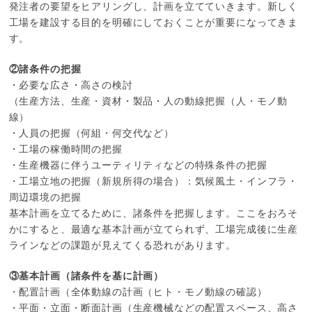
発注者の要望をヒアリングし、計画を立てていきます。新しく
工場を建設する目的を明確にしておくことが重要になってきま
す。
②諸条件の把握
・必要な広さ・高さの検討
（生産方法、生産・資材・製品・人の動線把握（人・モノ動
線）
・人員の把握（何組・何交代など）
・工場の稼働時間の把握
・生産機器に伴うユーティリティなどの特殊条件の把握
・工場立地の把握（新規所得の場合）：気候風土・インフラ・
周辺環境の把握
基本計画を立てるために、諸条件を把握します。ここをおろそ
かにすると、最適な基本計画が立てられず、工場完成後に生産
ラインなどの課題が見えてくる恐れがあります。
③基本計画（諸条件を基に計画）
・配置計画（全体動線の計画（ヒト・モノ動線の確認）
・平面・立面・断面計画（生産機械などの配置スペース、高さ