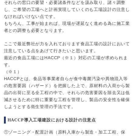
それらの窓口の要望・必要諸条件などを汲み取り、諸々調整
し、ご希望の工場へと計画実現していくのも工場設計の注意し
なければいけない点です。
もちろん、工事が始まれば、現場が遅延なく進める為に施工業
者との調整も必要となります。
ここで最近弊社が力を入れております食品工場の設計において
注意している点をあげて行きたいと思います。
最近の食品工場にはHACCP（※１）対応の工場が求められま
す。
（※１）
HACCPとは、食品等事業者自らが食中毒菌汚染や異物混入等
の危害要因（ハザード）を把握した上で、原材料の入荷から製
品の出荷に至る全工程の中で、それらの危害要因を除去又は低
減させるために特に重要な工程を管理し、製品の安全性を確保
しようとする衛生管理の手法です。
HACCP導入工場建設における設計の注意点
①ゾーニング・配置計画（原料入庫から製造・加工工程、保