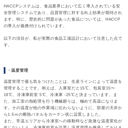
HACCPシステムは、食品業界において広く導入されている安
全管理システムであり、品質管理に対する向上効果が期待され
ます。特に、歴史的に問題があった食品については、HACCP
の導入が義務付けられています。
以下の項目が、私が実際の食品工場設計において注意した点で
す。
・温度管理
温度管理で最も気をつけたことは、生産ラインによって温度を
管理することです。例えば、入庫室だと15℃、包装室15〜
18℃、冷凍庫前室 5℃、冷凍庫 -25℃と決まっています。ま
た、加工室の熱処理を行う機械廻りは、極めて高温になりま
す。その温度が他の作業域に伝わらないように、部屋の天井か
ら1.5ｍの断熱パネルをカーテン状に設置しました。
また、常温エリアから冷凍室への移動時など急激な温度変化が
生じないよう、冷凍庫前室を設置し温度管理を徹底しておりま