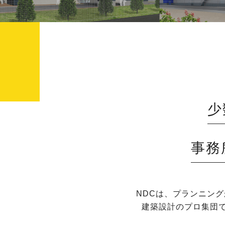
少
事務
NDCは、プランニン
建築設計のプロ集団