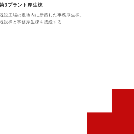
第3プラント厚生棟
既設工場の敷地内に新築した事務厚生棟。
既設棟と事務厚生棟を接続する…